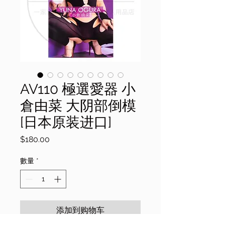
AV110 極選愛器 小
倉由菜 大阴部倒模
[日本原装进口]
價
$180.00
格
數量
*
添加到购物车