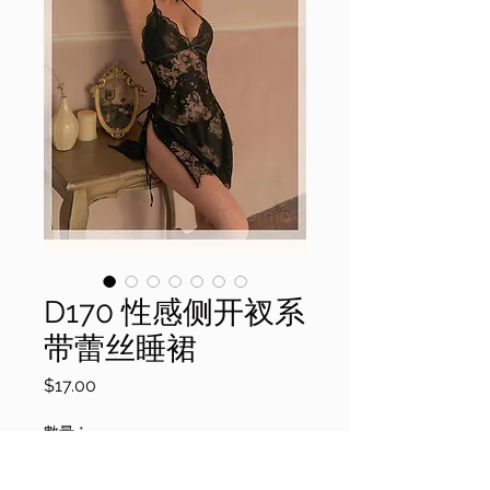
D170 性感侧开衩系
带蕾丝睡裙
價
$17.00
格
數量
*