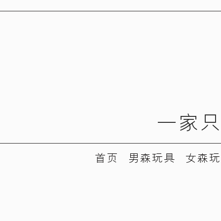
​一家
首页
男森玩具
女森玩