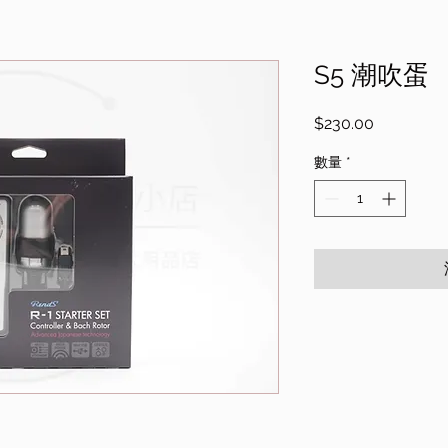
S5 潮吹蛋
價
$230.00
格
數量
*