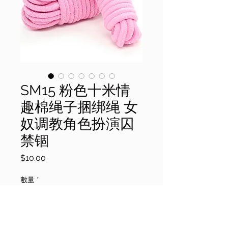
SM15 粉色十米情
趣棉绳子捆绑绳 女
奴调教角色扮演囚
禁锢
價
$10.00
格
數量
*