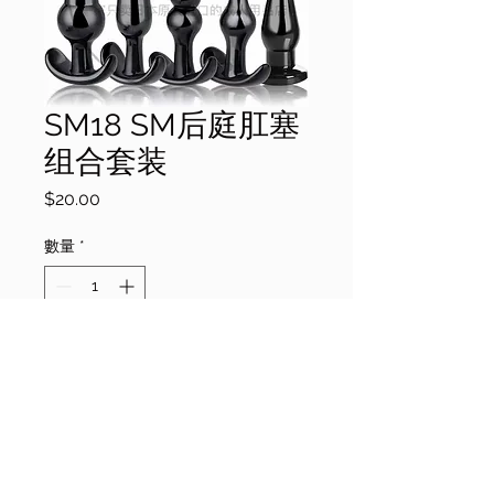
SM18 SM后庭肛塞
组合套装
價
$20.00
格
數量
*
添加到购物车
nkshop.com.au is operated by NK Shoop Pty Ltd.
Nk Shop is a valid ABN holder.
For more merchant information please contact