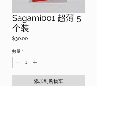
Sagami001 超薄 5
个装
價
$30.00
格
數量
*
添加到购物车
长度170mm ± 10mm
直径 36mm ± 2mm
nkshop.com.au is operated by NK Shoop Pty Ltd.
Nk Shop is a valid ABN holder.