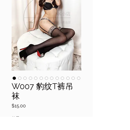
W007 豹纹T裤吊
袜
價
$15.00
格
數量
*