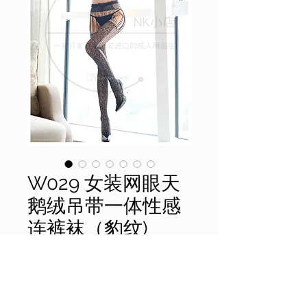
W029 女装网眼天
鹅绒吊带一体性感
连裤袜（豹纹)
價
$20.00
格
無庫存