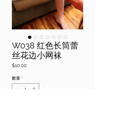
W038 红色长筒蕾
丝花边小网袜
價
$10.00
格
數量
*
添加到购物车